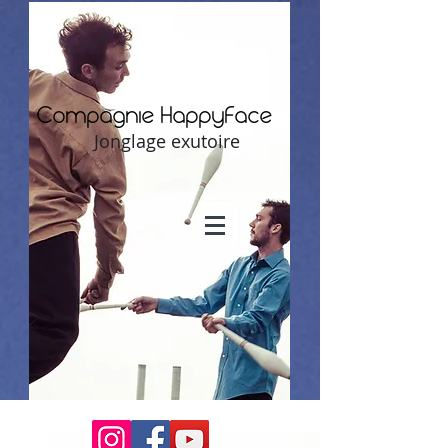
Compagnie HappyFace
Jonglage exutoire