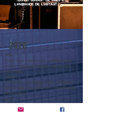
l'ambiance de l'instant.
2026
Mai
7/8/9 mai / Passe par la fênêtre et
cours / Festival Tempo / st leu La
Réunion
Juillet
21 Juillet / Dj Happy Face / Cabaret
de Cirque "Feu Mamie" / Sauxilange
(
Auvergne
)
Aout
22 aout / DJ Happy Face / Cabaret de
Cirque "Feu Mamie" / Cennevière
(lot)