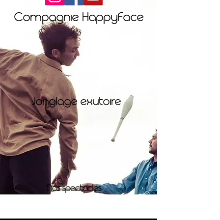
Compagnie HappyFace
Jonglage exutoire
Nos spectacles